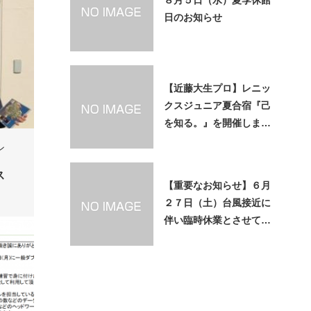
日のお知らせ
【近藤大生プロ】レニッ
クスジュニア夏合宿『己
を知る。』を開催しま
す。8/4~5
ン
ス
【重要なお知らせ】６月
２７日（土）台風接近に
伴い臨時休業とさせてい
ただきます