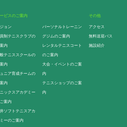
ービスのご案内
その他
ジョン
パーソナルトレーニン
アクセス
員制テニスクラブの
グジムのご案内
無料送迎バス
案内
レンタルテニスコート
施設紹介
般テニススクールの
のご案内
案内
大会・イベントのご案
ュニア育成チームの
内
案内
テニスショップのご案
ニックスアカデミー
内
ご案内
井ソフトテニスアカ
ミーのご案内